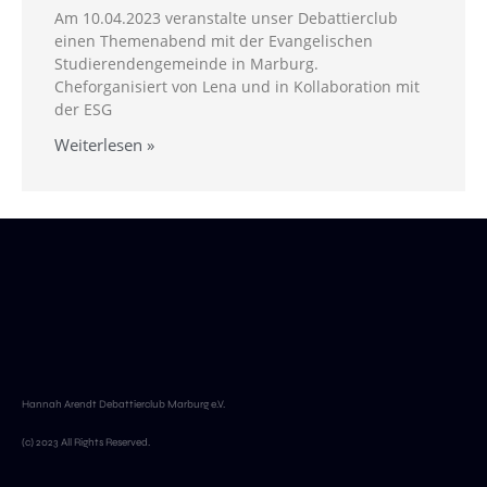
Am 10.04.2023 veranstalte unser Debattierclub
einen Themenabend mit der Evangelischen
Studierendengemeinde in Marburg.
Cheforganisiert von Lena und in Kollaboration mit
der ESG
Weiterlesen »
Hannah Arendt Debattierclub Marburg e.V.
(c) 2023 All Rights Reserved.