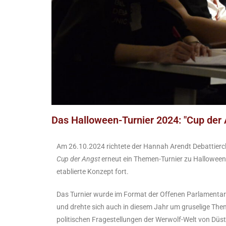
Das Halloween-Turnier 2024: "Cup der A
Am 26.10.2024 richtete der Hannah Arendt Debattierc
Cup der Angst
erneut ein Themen-Turnier zu Halloween
etablierte Konzept fort.
Das Turnier wurde im Format der Offenen Parlamentar
und drehte sich auch in diesem Jahr um gruselige Th
politischen Fragestellungen der Werwolf-Welt von Düs