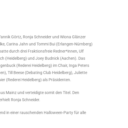
 Yannik Görtz, Ronja Schneider und Wiona Glänzer
ke, Carina Jahn und Tommi Bui (Erlangen-Nürnberg)
atte durch drei Fraktionsfreie Redner*innen, Ulf
ch (Heidelberg) und Joey Budnick (Aachen). Das
ggenbuck (Rederei Heidelberg) im Chair, Inga Peters
, Till Beese (Debating Club Heidelberg), Juliette
er (Rederei Heidelberg) als Präsidenten.
 Mainz und verteidigte somit den Titel. Den
erhielt Ronja Schneider.
nd in einer rauschenden Halloween-Party für alle