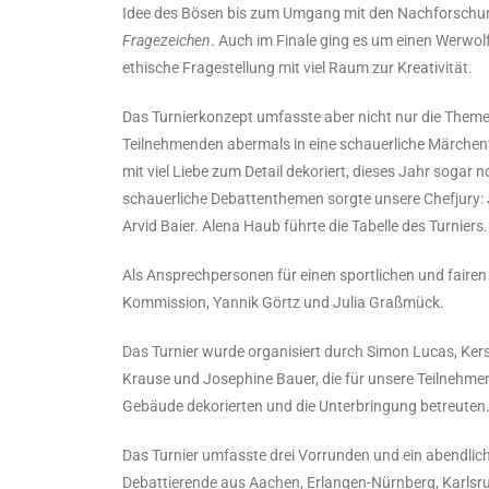
Idee des Bösen bis zum Umgang mit den Nachforschun
Fragezeichen
. Auch im Finale ging es um einen Werwolf
ethische Fragestellung mit viel Raum zur Kreativität.
Das Turnierkonzept umfasste aber nicht nur die Themen
Teilnehmenden abermals in eine schauerliche Märchen
mit viel Liebe zum Detail dekoriert, dieses Jahr sogar 
schauerliche Debattenthemen sorgte unsere Chefjury:
Arvid Baier. Alena Haub führte die Tabelle des Turniers.
Als Ansprechpersonen für einen sportlichen und faire
Kommission, Yannik Görtz und Julia Graßmück.
Das Turnier wurde organisiert durch Simon Lucas, Kerst
Krause und Josephine Bauer, die für unsere Teilnehme
Gebäude dekorierten und die Unterbringung betreuten
Das Turnier umfasste drei Vorrunden und ein abendlich
Debattierende aus Aachen, Erlangen-Nürnberg, Karlsru