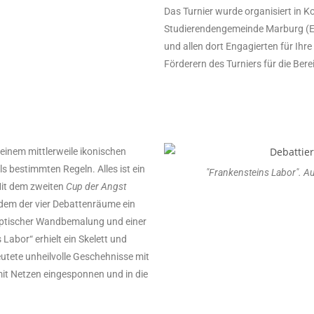
Das Turnier wurde organisiert in K
Studierendengemeinde Marburg (ES
und allen dort Engagierten für Ihre
Förderern des Turniers für die Be
einem mittlerweile ikonischen
ls bestimmten Regeln. Alles ist ein
"Frankensteins Labor". Auc
 Mit dem zweiten
Cup der Angst
edem der vier Debattenräume ein
yptischer Wandbemalung und einer
Labor“ erhielt ein Skelett und
utete unheilvolle Geschehnisse mit
mit Netzen eingesponnen und in die