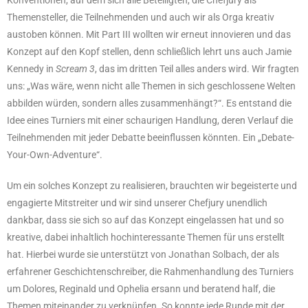
Konventionen, auf dem sich alle Beteiligten, die Chefjury als
Themensteller, die Teilnehmenden und auch wir als Orga kreativ
austoben können. Mit Part III wollten wir erneut innovieren und das
Konzept auf den Kopf stellen, denn schließlich lehrt uns auch Jamie
Kennedy in
Scream 3
, das im dritten Teil alles anders wird. Wir fragten
uns: „Was wäre, wenn nicht alle Themen in sich geschlossene Welten
abbilden würden, sondern alles zusammenhängt?“. Es entstand die
Idee eines Turniers mit einer schaurigen Handlung, deren Verlauf die
Teilnehmenden mit jeder Debatte beeinflussen könnten. Ein „Debate-
Your-Own-Adventure“.
Um ein solches Konzept zu realisieren, brauchten wir begeisterte und
engagierte Mitstreiter und wir sind unserer Chefjury unendlich
dankbar, dass sie sich so auf das Konzept eingelassen hat und so
kreative, dabei inhaltlich hochinteressante Themen für uns erstellt
hat. Hierbei wurde sie unterstützt von Jonathan Solbach, der als
erfahrener Geschichtenschreiber, die Rahmenhandlung des Turniers
um Dolores, Reginald und Ophelia ersann und beratend half, die
Themen miteinander zu verknüpfen. So konnte jede Runde mit der