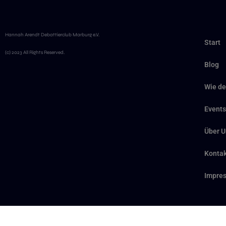
Hannah Arendt Debattierclub Marburg e.V.
Start
(c) 2023 All Rights Reserved.
Blog
Wie de
Events
Über U
Kontak
Impre