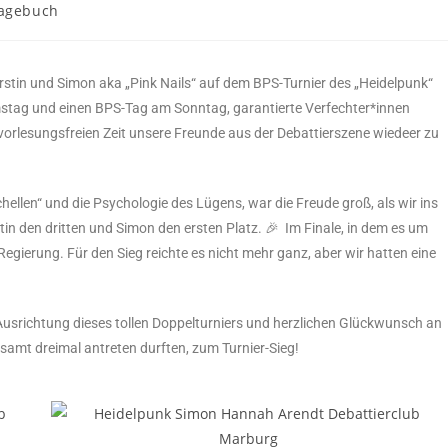
tagebuch
erstin und Simon aka „Pink Nails“ auf dem BPS-Turnier des „Heidelpunk“
amstag und einen BPS-Tag am Sonntag, garantierte Verfechter*innen
 vorlesungsfreien Zeit unsere Freunde aus der Debattierszene wiedeer zu
llen“ und die Psychologie des Lügens, war die Freude groß, als wir ins
tin den dritten und Simon den ersten Platz. 🎉 Im Finale, in dem es um
Regierung. Für den Sieg reichte es nicht mehr ganz, aber wir hatten eine
e Ausrichtung dieses tollen Doppelturniers und herzlichen Glückwunsch an
gesamt dreimal antreten durften, zum Turnier-Sieg!