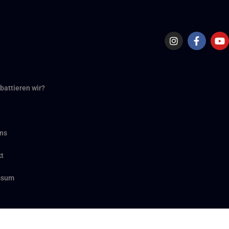
battieren wir?
ns
t
ssum