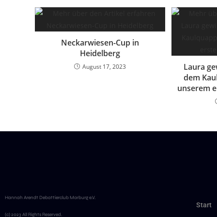
Neckarwiesen-Cup in
Heidelberg
Laura ge
August 17, 2023
dem Kau
unserem e
Hannah Arendt Debattierclub Marburg e.V.
Start
(c) 2023 All Rights Reserved.