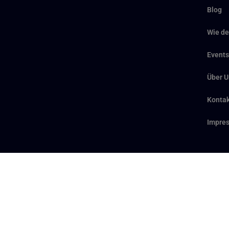
Blog
Wie de
Events
Über U
Kontak
Impre