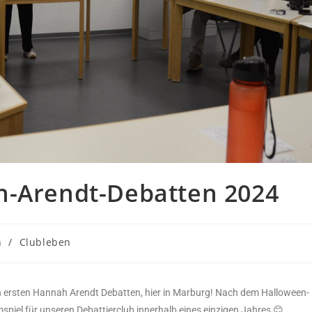
h-Arendt-Debatten 2024
h
/
Clubleben
den ersten Hannah Arendt Debatten, hier in Marburg! Nach dem Halloween-
mspiel für unseren Debattierclub innerhalb eines einzigen Jahres 😊.