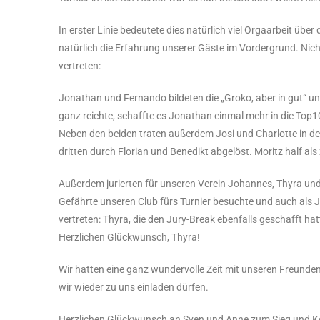
In erster Linie bedeutete dies natürlich viel Orgaarbeit ü
natürlich die Erfahrung unserer Gäste im Vordergrund. Nic
vertreten:
Jonathan und Fernando bildeten die „Groko, aber in gut“ u
ganz reichte, schaffte es Jonathan einmal mehr in die Top10
Neben den beiden traten außerdem Josi und Charlotte in de
dritten durch Florian und Benedikt abgelöst. Moritz half al
Außerdem jurierten für unseren Verein Johannes, Thyra und 
Gefährte unseren Club fürs Turnier besuchte und auch als 
vertreten: Thyra, die den Jury-Break ebenfalls geschafft h
Herzlichen Glückwunsch, Thyra!
Wir hatten eine ganz wundervolle Zeit mit unseren Freunde
wir wieder zu uns einladen dürfen.
Herzlichen Glückwunsch an Sven und Anne zum Sieg und Ko