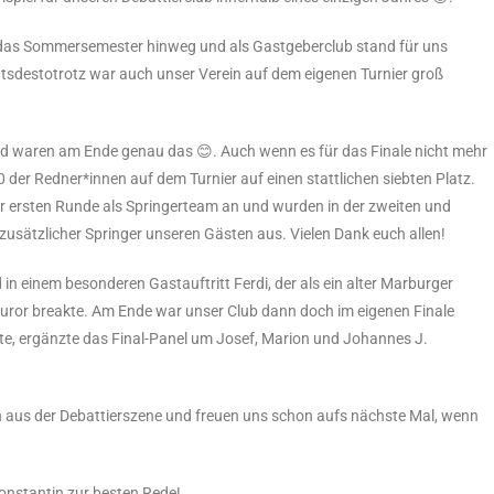
ber das Sommersemester hinweg und als Gastgeberclub stand für uns
htsdestotrotz war auch unser Verein auf dem eigenen Turnier groß
nd waren am Ende genau das 😊. Auch wenn es für das Finale nicht mehr
 der Redner*innen auf dem Turnier auf einen stattlichen siebten Platz.
r ersten Runde als Springerteam an und wurden in der zweiten und
s zusätzlicher Springer unseren Gästen aus. Vielen Dank euch allen!
in einem besonderen Gastauftritt Ferdi, der als ein alter Marburger
Juror breakte. Am Ende war unser Club dann doch im eigenen Finale
atte, ergänzte das Final-Panel um Josef, Marion und Johannes J.
n aus der Debattierszene und freuen uns schon aufs nächste Mal, wenn
nstantin zur besten Rede!