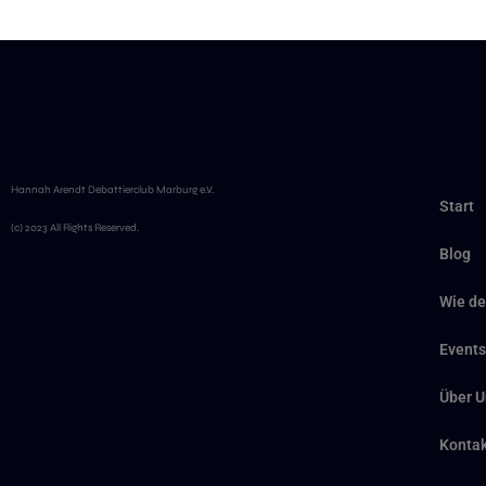
Hannah Arendt Debattierclub Marburg e.V.
Start
(c) 2023 All Rights Reserved.
Blog
Wie de
Events
Über U
Kontak