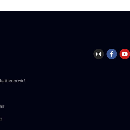
battieren wir?
ns
t