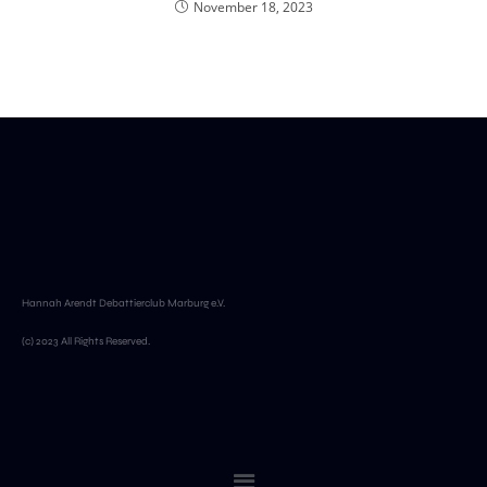
November 18, 2023
Hannah Arendt Debattierclub Marburg e.V.
(c) 2023 All Rights Reserved.