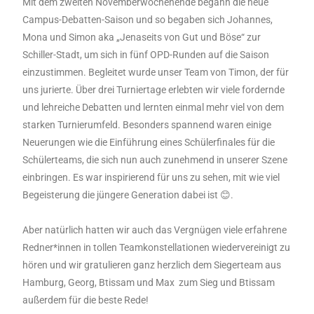
Mit dem zweiten Novemberwochenende begann die neue
Campus-Debatten-Saison und so begaben sich Johannes,
Mona und Simon aka „Jenaseits von Gut und Böse“ zur
Schiller-Stadt, um sich in fünf OPD-Runden auf die Saison
einzustimmen. Begleitet wurde unser Team von Timon, der für
uns jurierte. Über drei Turniertage erlebten wir viele fordernde
und lehreiche Debatten und lernten einmal mehr viel von dem
starken Turnierumfeld. Besonders spannend waren einige
Neuerungen wie die Einführung eines Schülerfinales für die
Schülerteams, die sich nun auch zunehmend in unserer Szene
einbringen. Es war inspirierend für uns zu sehen, mit wie viel
Begeisterung die jüngere Generation dabei ist 😊.
Aber natürlich hatten wir auch das Vergnügen viele erfahrene
Redner*innen in tollen Teamkonstellationen wiedervereinigt zu
hören und wir gratulieren ganz herzlich dem Siegerteam aus
Hamburg, Georg, Btissam und Max zum Sieg und Btissam
außerdem für die beste Rede!