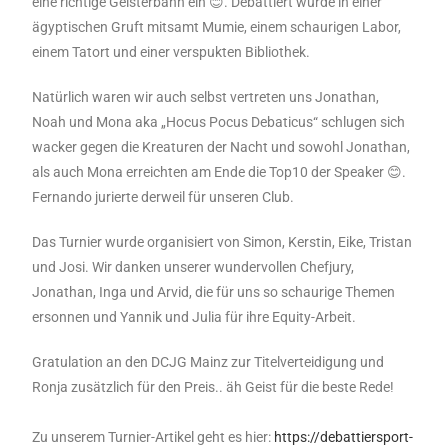
eine richtige Geisterbahn ein 😊. Debattiert wurde in einer
ägyptischen Gruft mitsamt Mumie, einem schaurigen Labor,
einem Tatort und einer verspukten Bibliothek.
Natürlich waren wir auch selbst vertreten uns Jonathan,
Noah und Mona aka „Hocus Pocus Debaticus“ schlugen sich
wacker gegen die Kreaturen der Nacht und sowohl Jonathan,
als auch Mona erreichten am Ende die Top10 der Speaker 😊.
Fernando jurierte derweil für unseren Club.
Das Turnier wurde organisiert von Simon, Kerstin, Eike, Tristan
und Josi. Wir danken unserer wundervollen Chefjury,
Jonathan, Inga und Arvid, die für uns so schaurige Themen
ersonnen und Yannik und Julia für ihre Equity-Arbeit.
Gratulation an den DCJG Mainz zur Titelverteidigung und
Ronja zusätzlich für den Preis.. äh Geist für die beste Rede!
Zu unserem Turnier-Artikel geht es hier:
https://debattiersport-